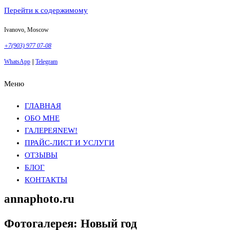
Перейти к содержимому
Ivanovo, Moscow
+7(903) 977 07-08
WhatsApp
||
Telegram
Меню
Фотосъемка в Москве
Анна Грачева
Фотосъемка в Москве
Анна Грачева
ГЛАВНАЯ
ОБО МНЕ
ГАЛЕРЕЯ
NEW!
ПРАЙС-ЛИСТ И УСЛУГИ
ОТЗЫВЫ
БЛОГ
КОНТАКТЫ
annaphoto.ru
Фотогалерея: Новый год