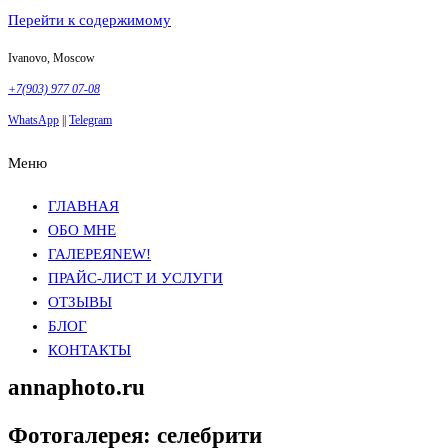
Перейти к содержимому
Ivanovo, Moscow
+7(903) 977 07-08
WhatsApp
||
Telegram
Меню
Фотосъемка в Москве
Анна Грачева
Фотосъемка в Москве
Анна Грачева
ГЛАВНАЯ
ОБО МНЕ
ГАЛЕРЕЯ
NEW!
ПРАЙС-ЛИСТ И УСЛУГИ
ОТЗЫВЫ
БЛОГ
КОНТАКТЫ
annaphoto.ru
Фотогалерея: селебрити