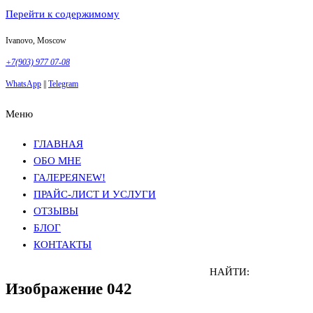
Перейти к содержимому
Ivanovo, Moscow
+7(903) 977 07-08
WhatsApp
||
Telegram
Меню
Фотосъемка в Москве
Анна Грачева
Фотосъемка в Москве
Анна Грачева
ГЛАВНАЯ
ОБО МНЕ
ГАЛЕРЕЯ
NEW!
ПРАЙС-ЛИСТ И УСЛУГИ
ОТЗЫВЫ
БЛОГ
КОНТАКТЫ
НАЙТИ:
Изображение 042