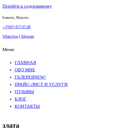
Перейти к содержимому
Ivanovo, Moscow
+7(903) 977 07-08
WhatsApp
||
Telegram
Меню
Фотосъемка в Москве
Анна Грачева
Фотосъемка в Москве
Анна Грачева
ГЛАВНАЯ
ОБО МНЕ
ГАЛЕРЕЯ
NEW!
ПРАЙС-ЛИСТ И УСЛУГИ
ОТЗЫВЫ
БЛОГ
КОНТАКТЫ
злата