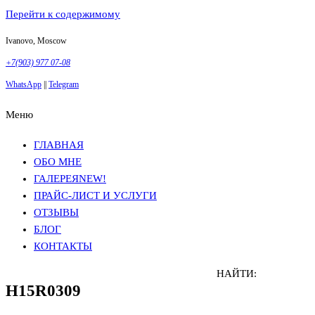
Перейти к содержимому
Ivanovo, Moscow
+7(903) 977 07-08
WhatsApp
||
Telegram
Меню
Фотосъемка в Москве
Анна Грачева
Фотосъемка в Москве
Анна Грачева
ГЛАВНАЯ
ОБО МНЕ
ГАЛЕРЕЯ
NEW!
ПРАЙС-ЛИСТ И УСЛУГИ
ОТЗЫВЫ
БЛОГ
КОНТАКТЫ
НАЙТИ:
H15R0309