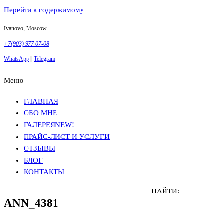
Перейти к содержимому
Ivanovo, Moscow
+7(903) 977 07-08
WhatsApp
||
Telegram
Меню
Фотосъемка в Москве
Анна Грачева
Фотосъемка в Москве
Анна Грачева
ГЛАВНАЯ
ОБО МНЕ
ГАЛЕРЕЯ
NEW!
ПРАЙС-ЛИСТ И УСЛУГИ
ОТЗЫВЫ
БЛОГ
КОНТАКТЫ
НАЙТИ:
ANN_4381