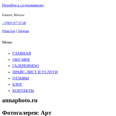
Перейти к содержимому
Ivanovo, Moscow
+7(903) 977 07-08
WhatsApp
||
Telegram
Меню
Фотосъемка в Москве
Анна Грачева
Фотосъемка в Москве
Анна Грачева
ГЛАВНАЯ
ОБО МНЕ
ГАЛЕРЕЯ
NEW!
ПРАЙС-ЛИСТ И УСЛУГИ
ОТЗЫВЫ
БЛОГ
КОНТАКТЫ
annaphoto.ru
Фотогалерея: Арт